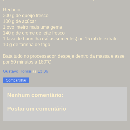
Recheio
300 g de queijo fresco
100 g de açúcar
1 ovo inteiro mais uma gema
140 g de creme de leite fresco
1 fava de baunilha (só as sementes) ou 15 ml de extrato
10 g de farinha de trigo
Bata tudo no processador, despeje dentro da massa e asse
por 50 minutos a 180°C.
Gustavo Homsi
às
13:36
Compartilhar
Nenhum comentário:
Postar um comentário