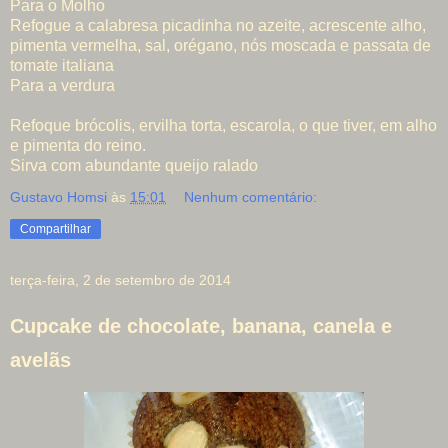
Para o Molho
Refogue a calabresa picadinha no azeite, acrescente alho,
pimenta vermelha, sal, orégano, nós moscada e passata de
tomate italiana
Para a verdura
Refoque brócolis, ervilha torta, escarola, o que tiver, em alho
e pimenta do reino.
Sirva com abundante queijo ralado
Gustavo Homsi
às
15:01
Nenhum comentário:
Compartilhar
terça-feira, 2 de setembro de 2014
Cupcake de chocolate, banana, canela e
avelãs