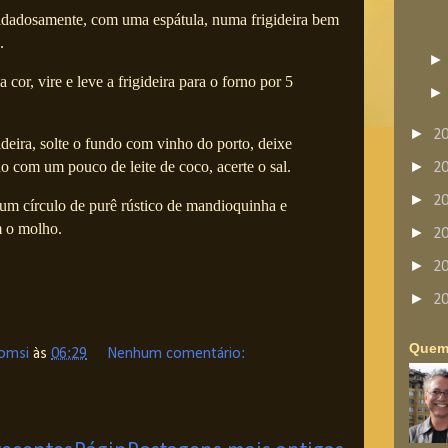
dadosamente, com uma espátula, numa frigideira bem
.
cor, vire e leve a frigideira para o forno por 5
►
2
ideira, solte o fundo com vinho do porto, deixe
o com um pouco de leite de coco, acerte o sal.
►
2
►
2
 um círculo de purê rústico de mandioquinha e
m o molho.
►
2
►
2
►
2
Quem
omsi
às
06:29
Nenhum comentário: