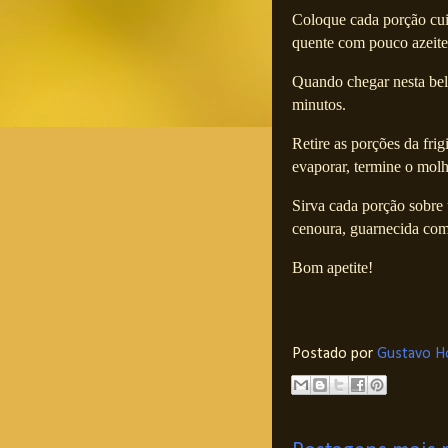
Coloque cada porção cui
quente com pouco azeite
Quando chegar nesta bela 
minutos.
Retire as porções da frig
evaporar, termine o molh
Sirva cada porção sobre
cenoura, guarnecida co
Bom apetite!
Postado por
Gustavo H