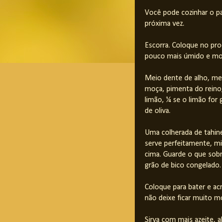
Você pode cozinhar o pa
próxima vez.
Escorra. Coloque no proc
pouco mais úmido e mo
Meio dente de alho, me
moça, pimenta do reino,
limão, ¼ se o limão for
de oliva.
Uma colherada de tahin
serve perfeitamente, mi
cima. Guarde o que sobr
grão de bico congelado.
Coloque para bater e ac
não deixe ficar muito mo
Sirva com mais azeite, 