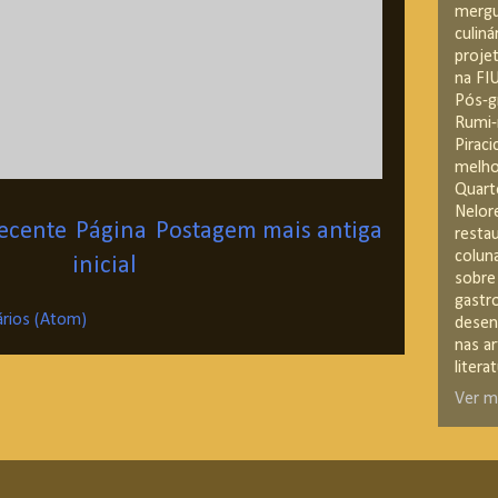
mergu
culiná
projet
na FIU
Pós-g
Rumi-
Piraci
melho
Quart
Nelor
ecente
Página
Postagem mais antiga
resta
colun
inicial
sobre
gastr
rios (Atom)
desen
nas ar
literat
Ver m