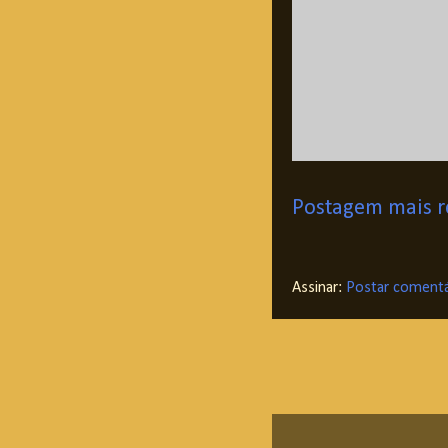
Postagem mais r
Assinar:
Postar comentá