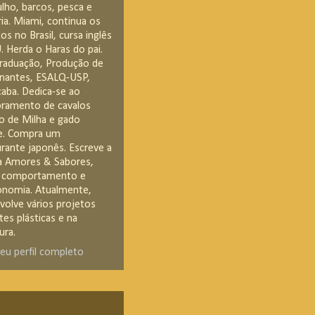
lho, barcos, pesca e
ria. Miami, continua os
os no Brasil, cursa inglês
. Herda o Haras do pai.
raduação, Produção de
nantes, ESALQ-USP,
caba. Dedica-se ao
ramento de cavalos
o de Milha e gado
e. Compra um
urante japonês. Escreve a
a Amores & Sabores,
 comportamento e
onomia. Atualmente,
volve vários projetos
tes plásticas e na
ura.
eu perfil completo