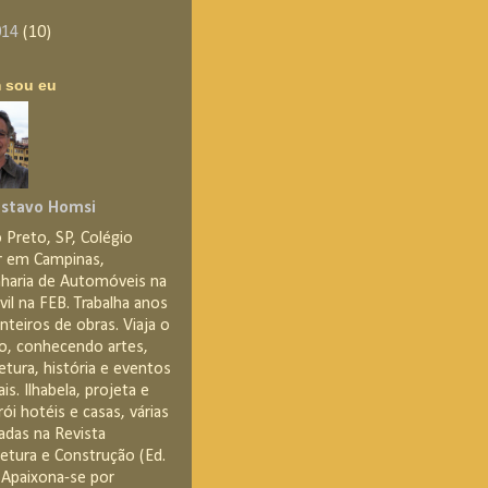
014
(10)
 sou eu
stavo Homsi
 Preto, SP, Colégio
ar em Campinas,
haria de Automóveis na
ivil na FEB. Trabalha anos
teiros de obras. Viaja o
, conhecendo artes,
etura, história e eventos
ais. Ilhabela, projeta e
ói hotéis e casas, várias
adas na Revista
tetura e Construção (Ed.
. Apaixona-se por