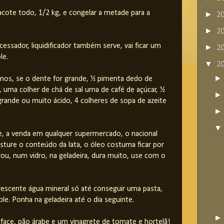
cote todo, 1/2 kg, e congelar a metade para a
►
2
►
2
essador, liquidificador também serve, vai ficar um
►
2
le.
▼
2
nos, se o dente for grande, ½ pimenta dedo de
 uma colher de chá de sal uma de café de açúcar, ½
 grande ou muito ácido, 4 colheres de sopa de azeite
e, a venda em qualquer supermercado, o nacional
sture o conteúdo da lata, o óleo costuma ficar por
ou, num vidro, na geladeira, dura muito, use com o
rescente água mineral só até conseguir uma pasta,
le. Ponha na geladeira até o dia seguinte.
alface, pão árabe e um vinagrete de tomate e hortelã!