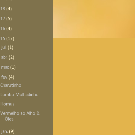
018
(4)
017
(5)
016
(4)
015
(17)
►
jul.
(1)
►
abr.
(2)
►
mar.
(1)
▼
fev.
(4)
Charutinho
Lombo Molhadinho
Homus
Vermelho ao Alho &
Ólea
►
jan.
(9)