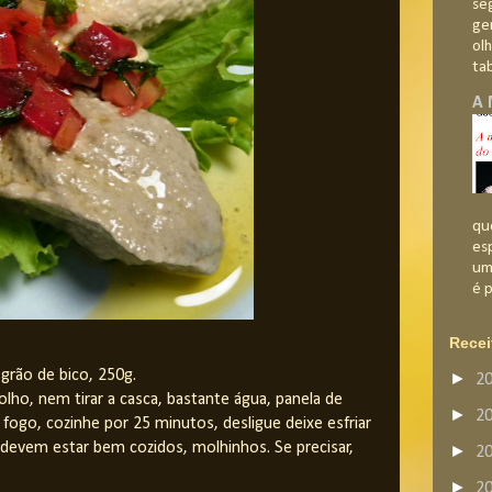
se
ge
olh
tab
A 
qu
es
um
é p
Recei
grão de bico, 250g.
►
2
lho, nem tirar a casca, bastante água, panela de
►
2
 fogo, cozinhe por 25 minutos, desligue deixe esfriar
devem estar bem cozidos, molhinhos. Se precisar,
►
2
►
2