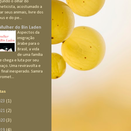
gundo o olhar do
neticista, acostumado a
ar seus animais, livre dos
us e do pe...
Mulher do Bin Laden
Aspectos da
imigração
árabe para o
Brasil, a vida
de uma família
e chega e luta por seu
paço. Uma reviravolta e
 final inesperado. Samira
romet...
tas
023
(1)
021
(2)
020
(3)
019
(4)