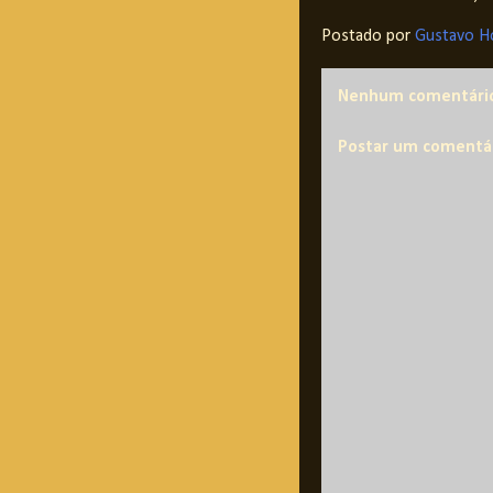
Postado por
Gustavo H
Nenhum comentári
Postar um comentá