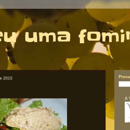
eu uma fomi
Procu
de 2015
A 