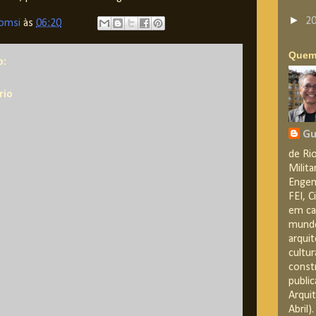
►
2
omsi
às
06:20
Quem
o:
rio
Gu
de Rio
Milit
Engen
FEI, C
em can
mundo
arquit
cultur
constr
public
Arqui
Abril)