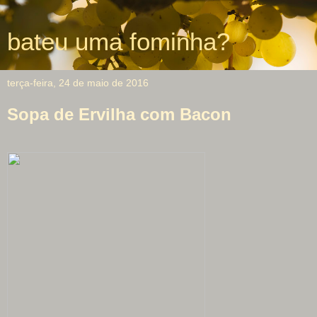
bateu uma fominha?
terça-feira, 24 de maio de 2016
Sopa de Ervilha com Bacon