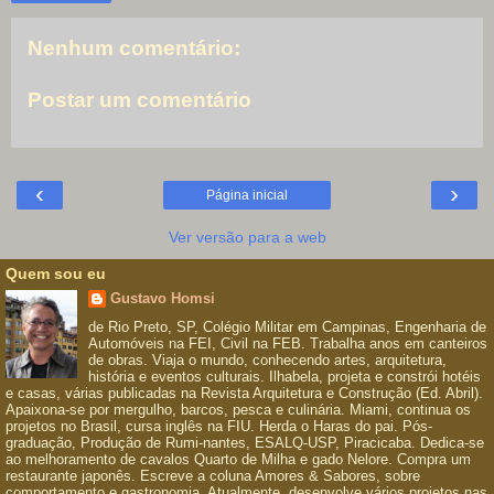
Nenhum comentário:
Postar um comentário
‹
›
Página inicial
Ver versão para a web
Quem sou eu
Gustavo Homsi
de Rio Preto, SP, Colégio Militar em Campinas, Engenharia de
Automóveis na FEI, Civil na FEB. Trabalha anos em canteiros
de obras. Viaja o mundo, conhecendo artes, arquitetura,
história e eventos culturais. Ilhabela, projeta e constrói hotéis
e casas, várias publicadas na Revista Arquitetura e Construção (Ed. Abril).
Apaixona-se por mergulho, barcos, pesca e culinária. Miami, continua os
projetos no Brasil, cursa inglês na FIU. Herda o Haras do pai. Pós-
graduação, Produção de Rumi-nantes, ESALQ-USP, Piracicaba. Dedica-se
ao melhoramento de cavalos Quarto de Milha e gado Nelore. Compra um
restaurante japonês. Escreve a coluna Amores & Sabores, sobre
comportamento e gastronomia. Atualmente, desenvolve vários projetos nas